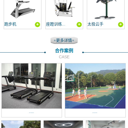
跑步机
座蹬训练...
太极云手
+更多详情+
合作案例
CASE
郴州市北湖机场健...
郴州市委大院篮球...