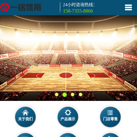
24小时咨询热线：
158-7355-8866
关于我们
产品展示
门店零售