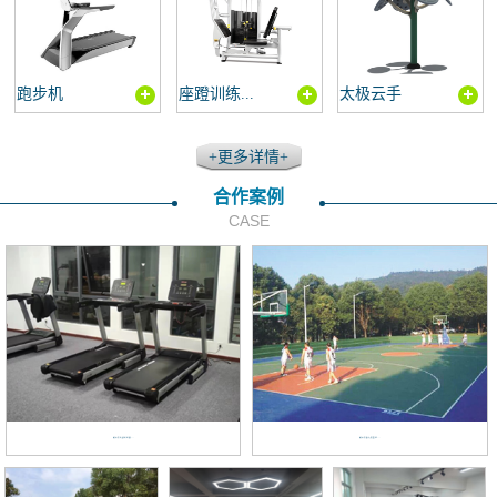
跑步机
座蹬训练...
太极云手
+更多详情+
合作案例
CASE
郴州市北湖机场健...
郴州市委大院篮球...