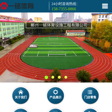
24小时咨询热线：
158-7355-8866
关于我们
产品展示
门店零售