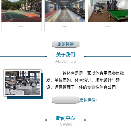
郴州市委党校篮球...
郴州市消防救援支...
桂东县沤江乡政府...
+更多详情+
关于我们
ABOUT US
一铭体育是是一家以体育用品零售批
发、单位团购、体育培训、场地设计与建
设、运营管理于一体的专业性体育公司。
+更多详情+
新闻中心
NEWS