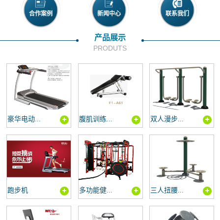
合作案例
新闻中心
联系我们
产品展示
PRODUTS
豪华电动...
腹肌训练...
双人漫步...
跑步机
多功能健...
三人扭腰...