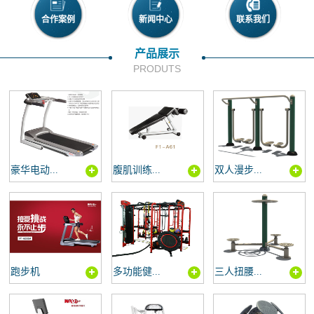
合作案例
新闻中心
联系我们
产品展示
PRODUTS
豪华电动...
腹肌训练...
双人漫步...
跑步机
多功能健...
三人扭腰...