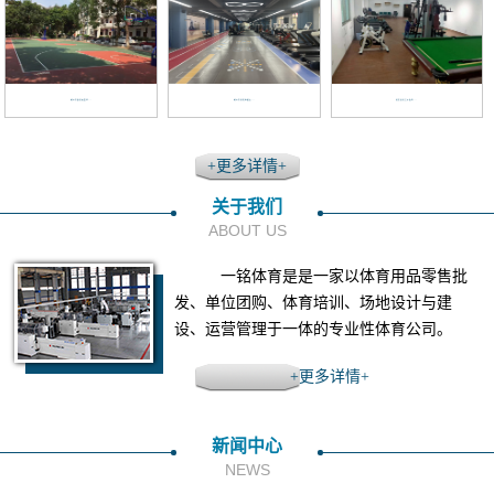
郴州市委党校篮球...
郴州市消防救援支...
桂东县沤江乡政府...
+更多详情+
关于我们
ABOUT US
一铭体育是是一家以体育用品零售批
发、单位团购、体育培训、场地设计与建
设、运营管理于一体的专业性体育公司。
+更多详情+
新闻中心
NEWS