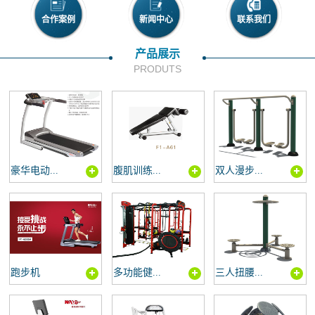
合作案例
新闻中心
联系我们
产品展示
PRODUTS
豪华电动...
腹肌训练...
双人漫步...
跑步机
多功能健...
三人扭腰...