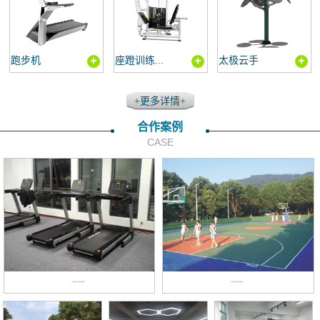
跑步机
座蹬训练...
太极云手
+更多详情+
合作案例
CASE
郴州市北湖机场健...
郴州市委大院篮球...