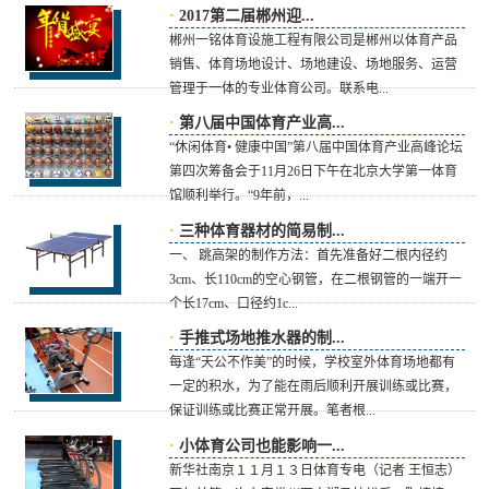
·
2017第二届郴州迎...
郴州一铭体育设施工程有限公司是郴州以体育产品
销售、体育场地设计、场地建设、场地服务、运营
管理于一体的专业体育公司。联系电...
·
第八届中国体育产业高...
“休闲体育• 健康中国”第八届中国体育产业高峰论坛
第四次筹备会于11月26日下午在北京大学第一体育
馆顺利举行。“9年前，...
·
三种体育器材的简易制...
一、 跳高架的制作方法：首先准备好二根内径约
3cm、长110cm的空心钢管，在二根钢管的一端开一
个长17cm、口径约1c...
·
手推式场地推水器的制...
每逢“天公不作美”的时候，学校室外体育场地都有
一定的积水，为了能在雨后顺利开展训练或比赛，
保证训练或比赛正常开展。笔者根...
·
小体育公司也能影响一...
新华社南京１１月１３日体育专电（记者 王恒志）