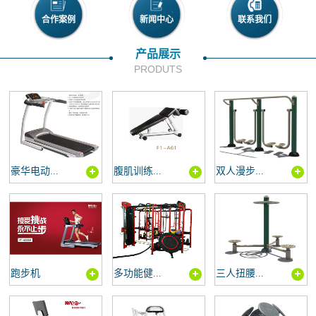
合作案例
新闻中心
联系我们
产品展示
PRODUTS
豪华电动...
腹肌训练...
双人漫步...
跑步机
多功能健...
三人扭腰...