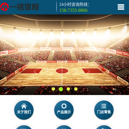
24小时咨询热线：
158-7355-8866
关于我们
产品展示
门店零售