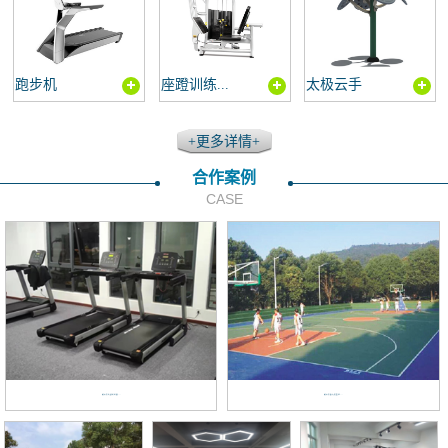
跑步机
座蹬训练...
太极云手
+更多详情+
合作案例
CASE
郴州市北湖机场健...
郴州市委大院篮球...