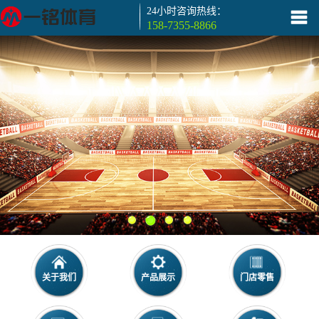
24小时咨询热线：
158-7355-8866
关于我们
产品展示
门店零售